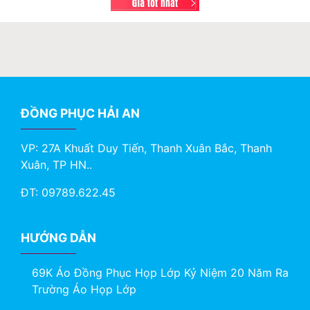
ĐỒNG PHỤC HẢI AN
VP: 27A Khuất Duy Tiến, Thanh Xuân Bắc, Thanh
Xuân, TP HN..
ĐT: 09789.622.45
HƯỚNG DẪN
69K Áo Đồng Phục Họp Lớp Kỷ Niệm 20 Năm Ra
Trường Áo Họp Lớp