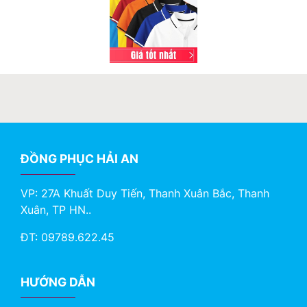
ĐỒNG PHỤC HẢI AN
VP: 27A Khuất Duy Tiến, Thanh Xuân Bắc, Thanh
Xuân, TP HN..
ĐT: 09789.622.45
HƯỚNG DẪN