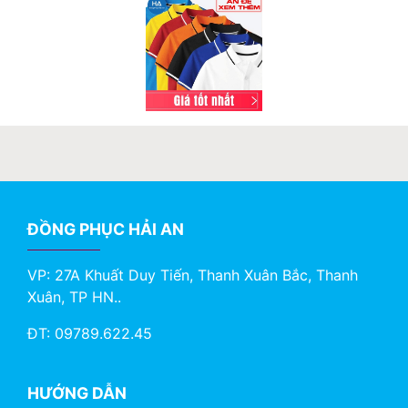
ĐỒNG PHỤC HẢI AN
VP: 27A Khuất Duy Tiến, Thanh Xuân Bắc, Thanh
Xuân, TP HN..
ĐT: 09789.622.45
HƯỚNG DẪN