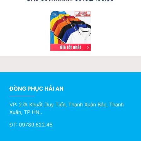
ĐỒNG PHỤC HẢI AN
VP: 27A Khuất Duy Tiến, Thanh Xuân Bắc, Thanh
Xuân, TP HN..
ĐT: 09789.622.45