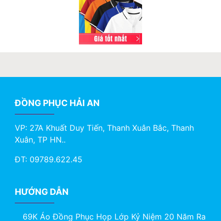
ĐỒNG PHỤC HẢI AN
VP: 27A Khuất Duy Tiến, Thanh Xuân Bắc, Thanh
Xuân, TP HN..
ĐT: 09789.622.45
HƯỚNG DẪN
69K Áo Đồng Phục Họp Lớp Kỷ Niệm 20 Năm Ra